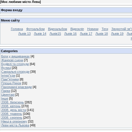
[
Моє любиме місто Лева
]
Форма входу
Меню сайту
Головна
Фотоальбом
Відеоальбом
Відеокліп
Новини
Теги
Зворотній зв"
Львів 13
Львів 14
Львів15
Львів 16
Львів 17
Львів 18
Львів 19
Льв
Categories
Боги у вишиванках
[4]
Жанрові сцени
[7]
Будівлі та споруди
[64]
Вулиці
[20]
Сакральні споруди
[39]
Інтер"єри
[1]
Пам"ятники
[8]
Площа Ринок
[11]
Панорамні краєвиди
[4]
Парки
[12]
Цвинтарі
[2]
Інше
[5]
2008. березень
[282]
2008. квітень
[270]
2008. день міста
[141]
2008. травень
[106]
2008. серпень
[247]
Німці в оперному
[32]
Леви міста Львова
[49]