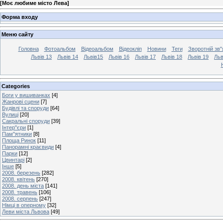
[
Моє любиме місто Лева
]
Форма входу
Меню сайту
Головна
Фотоальбом
Відеоальбом
Відеокліп
Новини
Теги
Зворотній зв"
Львів 13
Львів 14
Львів15
Львів 16
Львів 17
Львів 18
Львів 19
Льв
Categories
Боги у вишиванках
[4]
Жанрові сцени
[7]
Будівлі та споруди
[64]
Вулиці
[20]
Сакральні споруди
[39]
Інтер"єри
[1]
Пам"ятники
[8]
Площа Ринок
[11]
Панорамні краєвиди
[4]
Парки
[12]
Цвинтарі
[2]
Інше
[5]
2008. березень
[282]
2008. квітень
[270]
2008. день міста
[141]
2008. травень
[106]
2008. серпень
[247]
Німці в оперному
[32]
Леви міста Львова
[49]