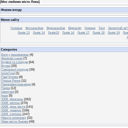
[
Моє любиме місто Лева
]
Форма входу
Меню сайту
Головна
Фотоальбом
Відеоальбом
Відеокліп
Новини
Теги
Зворотній зв"
Львів 13
Львів 14
Львів15
Львів 16
Львів 17
Львів 18
Львів 19
Льв
Categories
Боги у вишиванках
[4]
Жанрові сцени
[7]
Будівлі та споруди
[64]
Вулиці
[20]
Сакральні споруди
[39]
Інтер"єри
[1]
Пам"ятники
[8]
Площа Ринок
[11]
Панорамні краєвиди
[4]
Парки
[12]
Цвинтарі
[2]
Інше
[5]
2008. березень
[282]
2008. квітень
[270]
2008. день міста
[141]
2008. травень
[106]
2008. серпень
[247]
Німці в оперному
[32]
Леви міста Львова
[49]