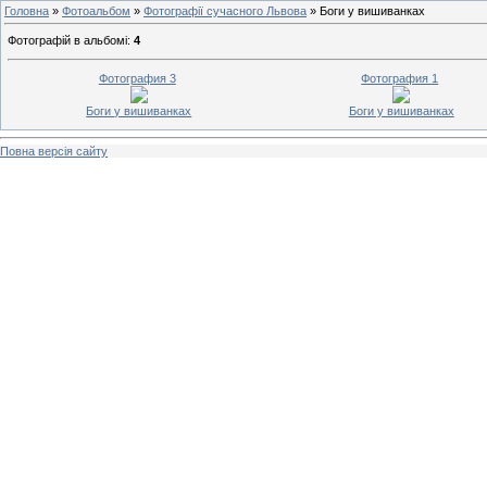
Головна
»
Фотоальбом
»
Фотографії сучасного Львова
» Боги у вишиванках
Фотографій в альбомі
:
4
Фотография 3
Фотография 1
Боги у вишиванках
Боги у вишиванках
Повна версія сайту