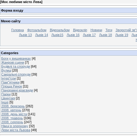
[
Моє любиме місто Лева
]
Форма входу
Меню сайту
Головна
Фотоальбом
Відеоальбом
Відеокліп
Новини
Теги
Зворотній зв"
Львів 13
Львів 14
Львів15
Львів 16
Львів 17
Львів 18
Львів 19
Льв
Categories
Боги у вишиванках
[4]
Жанрові сцени
[7]
Будівлі та споруди
[64]
Вулиці
[20]
Сакральні споруди
[39]
Інтер"єри
[1]
Пам"ятники
[8]
Площа Ринок
[11]
Панорамні краєвиди
[4]
Парки
[12]
Цвинтарі
[2]
Інше
[5]
2008. березень
[282]
2008. квітень
[270]
2008. день міста
[141]
2008. травень
[106]
2008. серпень
[247]
Німці в оперному
[32]
Леви міста Львова
[49]