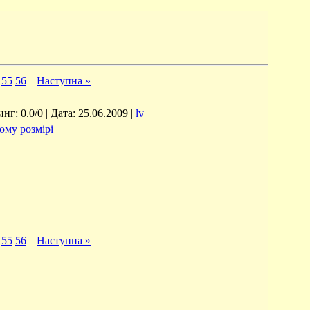
55
56
|
Наступна »
г: 0.0/0 | Дата: 25.06.2009 |
lv
ому розмірі
55
56
|
Наступна »