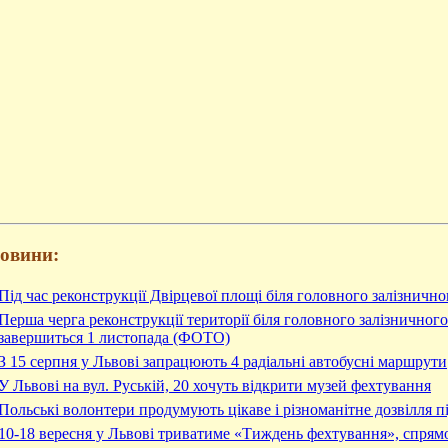
новини:
Під час реконструкції Двірцевої площі біля головного залізничн
Перша черга реконструкції території біля головного залізничног
завершиться 1 листопада (ФОТО)
З 15 серпня у Львові запрацюють 4 радіальні автобусні маршрути
У Львові на вул. Руській, 20 хочуть відкрити музей фехтування
Польські волонтери продумують цікаве і різноманітне дозвілля пі
10-18 вересня у Львові триватиме «Тиждень фехтування», спрям