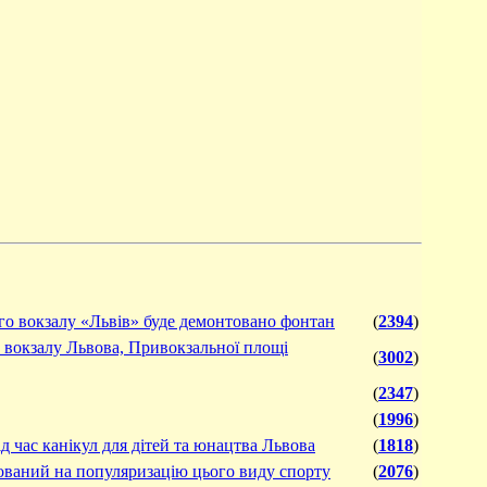
ого вокзалу «Львів» буде демонтовано фонтан
(
2394
)
о вокзалу Львова, Привокзальної площі
(
3002
)
(
2347
)
(
1996
)
д час канікул для дітей та юнацтва Львова
(
1818
)
ований на популяризацію цього виду спорту
(
2076
)