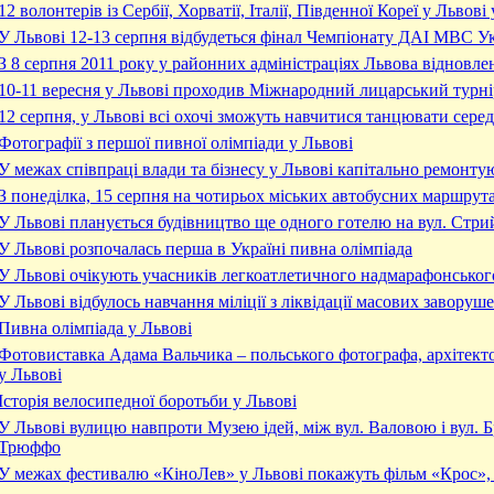
12 волонтерів із Сербії, Хорватії, Італії, Південної Кореї у Ль
У Львові 12-13 серпня відбудеться фінал Чемпіонату ДАІ МВС У
З 8 серпня 2011 року у районних адміністраціях Львова відновл
10-11 вересня у Львові проходив Міжнародний лицарський турні
12 cерпня, у Львові всі охочі зможуть навчитися танцювати серед
Фотографії з першої пивної олімпіади у Львові
У межах співпраці влади та бізнесу у Львові капітально ремонтую
З понеділка, 15 серпня на чотирьох міських автобусних маршрута
У Львові планується будівництво ще одного готелю на вул. Стри
У Львові розпочалась перша в Україні пивна олімпіада
У Львові очікують учасників легкоатлетичного надмарафонського
У Львові відбулось навчання міліції з ліквідації масових заворуш
Пивна олімпіада у Львові
Фотовиставка Адама Вальчика – польського фотографа, архітект
у Львові
Історія велосипедної боротьби у Львові
У Львові вулицю навпроти Музею ідей, між вул. Валовою і вул. 
Трюффо
У межах фестивалю «КіноЛев» у Львові покажуть фільм «Крос»,