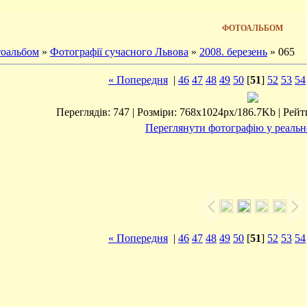
ФОТОАЛЬБОМ
оальбом
»
Фотографії сучасного Львова
»
2008. березень
» 065
« Попередня
|
46
47
48
49
50
[
51
]
52
53
54
Переглядів: 747 | Розміри: 768x1024px/186.7Kb | Рейтин
Переглянути фотографію у реальн
« Попередня
|
46
47
48
49
50
[
51
]
52
53
54