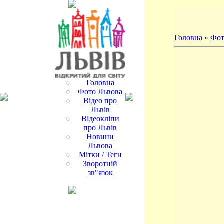
Головна
»
Фот
Головна
Фото Львова
Відео про
Львів
Відеокліпи
про Львів
Новини
Львова
Мітки / Теги
Зворотній
зв"язок