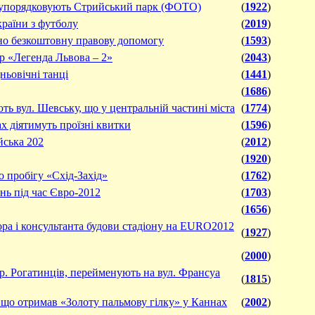
вові упорядковують Стрийський парк (ФОТО)
(
1922
)
країни з футболу
(
2019
)
ено безкоштовну правову допомогу
(
1593
)
р «Легенда Львова – 2»
(
2043
)
ньовічні танці
(
1441
)
(
1686
)
ть вул. Шевську, що у центральній частині міста
(
1774
)
х діятимуть проїзні квитки
(
1596
)
йська 202
(
2012
)
(
1920
)
 пробігу «Схід-Захід»
(
1762
)
ень під час Євро-2012
(
1703
)
(
1656
)
ора і консультанта будови стадіону на EURO2012
(
1927
)
(
2000
)
Бр. Рогатинців, перейменують на вул. Франсуа
(
1815
)
 що отримав «Золоту пальмову гілку» у Каннах
(
2002
)