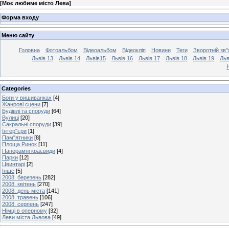
[
Моє любиме місто Лева
]
Форма входу
Меню сайту
Головна
Фотоальбом
Відеоальбом
Відеокліп
Новини
Теги
Зворотній зв"
Львів 13
Львів 14
Львів15
Львів 16
Львів 17
Львів 18
Львів 19
Льв
Categories
Боги у вишиванках
[4]
Жанрові сцени
[7]
Будівлі та споруди
[64]
Вулиці
[20]
Сакральні споруди
[39]
Інтер"єри
[1]
Пам"ятники
[8]
Площа Ринок
[11]
Панорамні краєвиди
[4]
Парки
[12]
Цвинтарі
[2]
Інше
[5]
2008. березень
[282]
2008. квітень
[270]
2008. день міста
[141]
2008. травень
[106]
2008. серпень
[247]
Німці в оперному
[32]
Леви міста Львова
[49]