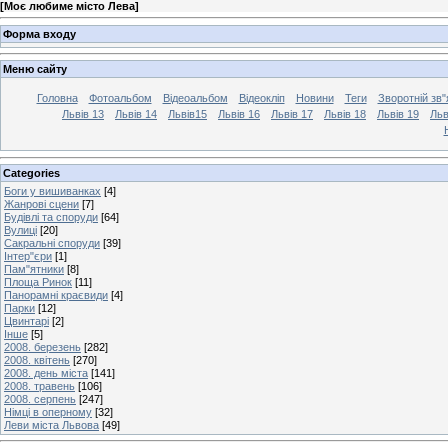
[
Моє любиме місто Лева
]
Форма входу
Меню сайту
Головна
Фотоальбом
Відеоальбом
Відеокліп
Новини
Теги
Зворотній зв"
Львів 13
Львів 14
Львів15
Львів 16
Львів 17
Львів 18
Львів 19
Льв
Categories
Боги у вишиванках
[4]
Жанрові сцени
[7]
Будівлі та споруди
[64]
Вулиці
[20]
Сакральні споруди
[39]
Інтер"єри
[1]
Пам"ятники
[8]
Площа Ринок
[11]
Панорамні краєвиди
[4]
Парки
[12]
Цвинтарі
[2]
Інше
[5]
2008. березень
[282]
2008. квітень
[270]
2008. день міста
[141]
2008. травень
[106]
2008. серпень
[247]
Німці в оперному
[32]
Леви міста Львова
[49]