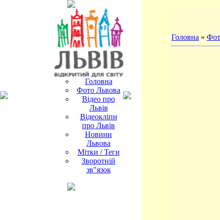
Головна
»
Фот
Головна
Фото Львова
Відео про
Львів
Відеокліпи
про Львів
Новини
Львова
Мітки / Теги
Зворотній
зв"язок