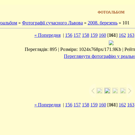
ФОТОАЛЬБОМ
оальбом
»
Фотографії сучасного Львова
»
2008. березень
» 101
« Попередня
|
156
157
158
159
160
[
161
]
162
163
Переглядів: 895 | Розміри: 1024x768px/171.9Kb | Рейтин
Переглянути фотографію у реальн
« Попередня
|
156
157
158
159
160
[
161
]
162
163