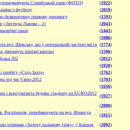
вові упорядковують Стрийський парк (ФОТО)
(
1922
)
країни з футболу
(
2019
)
ено безкоштовну правову допомогу
(
1593
)
р «Легенда Львова – 2»
(
2043
)
ньовічні танці
(
1441
)
(
1686
)
ть вул. Шевську, що у центральній частині міста
(
1774
)
х діятимуть проїзні квитки
(
1596
)
йська 202
(
2012
)
(
1920
)
 пробігу «Схід-Захід»
(
1762
)
ень під час Євро-2012
(
1703
)
(
1656
)
ора і консультанта будови стадіону на EURO2012
(
1927
)
(
2000
)
Бр. Рогатинців, перейменують на вул. Франсуа
(
1815
)
 що отримав «Золоту пальмову гілку» у Каннах
(
2002
)