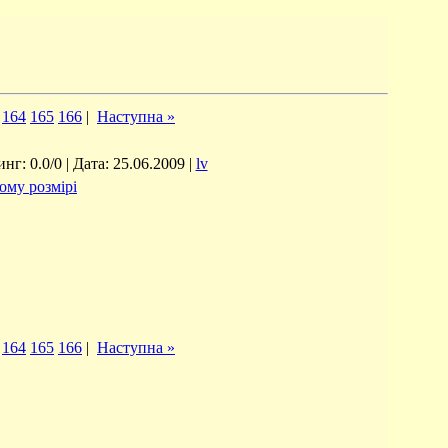
164
165
166
|
Наступна »
г: 0.0/0 | Дата: 25.06.2009 |
lv
ому розмірі
164
165
166
|
Наступна »