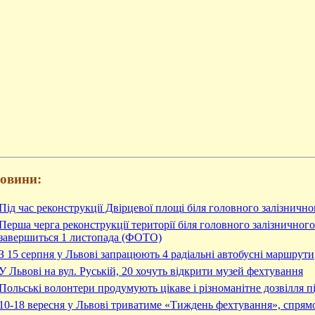
новини:
Під час реконструкції Двірцевої площі біля головного залізничн
Перша черга реконструкції території біля головного залізничног
завершиться 1 листопада (ФОТО)
З 15 серпня у Львові запрацюють 4 радіальні автобусні маршрути
У Львові на вул. Руській, 20 хочуть відкрити музей фехтування
Польські волонтери продумують цікаве і різноманітне дозвілля пі
10-18 вересня у Львові триватиме «Тиждень фехтування», спрям