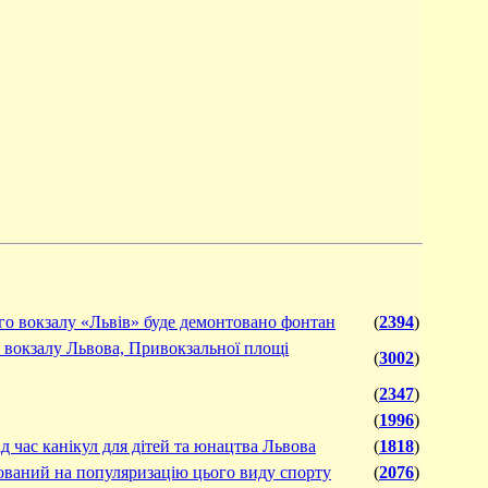
ого вокзалу «Львів» буде демонтовано фонтан
(
2394
)
о вокзалу Львова, Привокзальної площі
(
3002
)
(
2347
)
(
1996
)
д час канікул для дітей та юнацтва Львова
(
1818
)
ований на популяризацію цього виду спорту
(
2076
)