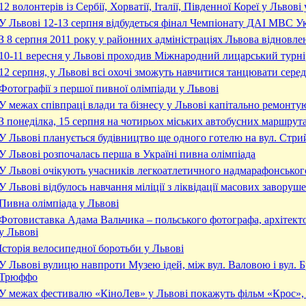
12 волонтерів із Сербії, Хорватії, Італії, Південної Кореї у Ль
У Львові 12-13 серпня відбудеться фінал Чемпіонату ДАІ МВС У
З 8 серпня 2011 року у районних адміністраціях Львова відновл
10-11 вересня у Львові проходив Міжнародний лицарський турні
12 cерпня, у Львові всі охочі зможуть навчитися танцювати серед
Фотографії з першої пивної олімпіади у Львові
У межах співпраці влади та бізнесу у Львові капітально ремонтую
З понеділка, 15 серпня на чотирьох міських автобусних маршрута
У Львові планується будівництво ще одного готелю на вул. Стри
У Львові розпочалась перша в Україні пивна олімпіада
У Львові очікують учасників легкоатлетичного надмарафонського
У Львові відбулось навчання міліції з ліквідації масових заворуш
Пивна олімпіада у Львові
Фотовиставка Адама Вальчика – польського фотографа, архітект
у Львові
Історія велосипедної боротьби у Львові
У Львові вулицю навпроти Музею ідей, між вул. Валовою і вул. 
Трюффо
У межах фестивалю «КіноЛев» у Львові покажуть фільм «Крос»,