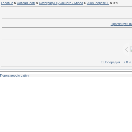
Головна
»
Фотоальбом
»
Фотографії сучасного Львова
»
2008. березень
» 089
Проглянути ф
« Попередня
|
7
8
9
Повна версія сайту