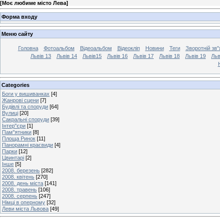
[
Моє любиме місто Лева
]
Форма входу
Меню сайту
Головна
Фотоальбом
Відеоальбом
Відеокліп
Новини
Теги
Зворотній зв"
Львів 13
Львів 14
Львів15
Львів 16
Львів 17
Львів 18
Львів 19
Льв
Categories
Боги у вишиванках
[4]
Жанрові сцени
[7]
Будівлі та споруди
[64]
Вулиці
[20]
Сакральні споруди
[39]
Інтер"єри
[1]
Пам"ятники
[8]
Площа Ринок
[11]
Панорамні краєвиди
[4]
Парки
[12]
Цвинтарі
[2]
Інше
[5]
2008. березень
[282]
2008. квітень
[270]
2008. день міста
[141]
2008. травень
[106]
2008. серпень
[247]
Німці в оперному
[32]
Леви міста Львова
[49]