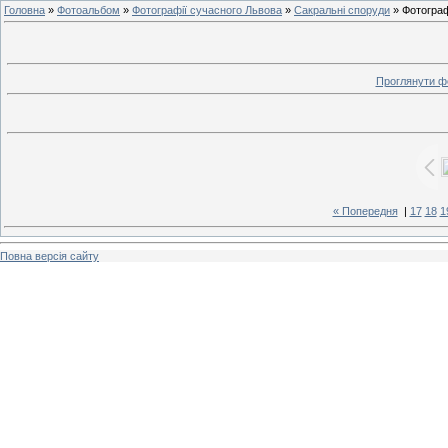
Головна
»
Фотоальбом
»
Фотографії сучасного Львова
»
Сакральні споруди
» Фотогра
Проглянути ф
« Попередня
|
17
18
1
Повна версія сайту