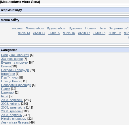
[
Моє любиме місто Лева
]
Форма входу
Меню сайту
Головна
Фотоальбом
Відеоальбом
Відеокліп
Новини
Теги
Зворотній зв"
Львів 13
Львів 14
Львів15
Львів 16
Львів 17
Львів 18
Львів 19
Льв
Categories
Боги у вишиванках
[4]
Жанрові сцени
[7]
Будівлі та споруди
[64]
Вулиці
[20]
Сакральні споруди
[39]
Інтер"єри
[1]
Пам"ятники
[8]
Площа Ринок
[11]
Панорамні краєвиди
[4]
Парки
[12]
Цвинтарі
[2]
Інше
[5]
2008. березень
[282]
2008. квітень
[270]
2008. день міста
[141]
2008. травень
[106]
2008. серпень
[247]
Німці в оперному
[32]
Леви міста Львова
[49]