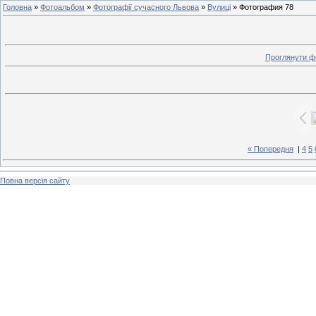
Головна
»
Фотоальбом
»
Фотографії сучасного Львова
»
Вулиці
» Фотография 78
Проглянути ф
« Попередня
|
4
5
Повна версія сайту