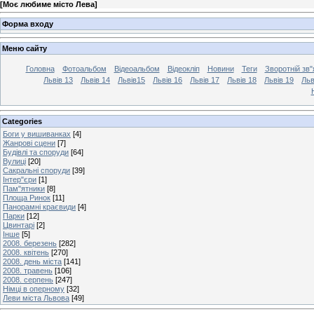
[
Моє любиме місто Лева
]
Форма входу
Меню сайту
Головна
Фотоальбом
Відеоальбом
Відеокліп
Новини
Теги
Зворотній зв"
Львів 13
Львів 14
Львів15
Львів 16
Львів 17
Львів 18
Львів 19
Льв
Categories
Боги у вишиванках
[4]
Жанрові сцени
[7]
Будівлі та споруди
[64]
Вулиці
[20]
Сакральні споруди
[39]
Інтер"єри
[1]
Пам"ятники
[8]
Площа Ринок
[11]
Панорамні краєвиди
[4]
Парки
[12]
Цвинтарі
[2]
Інше
[5]
2008. березень
[282]
2008. квітень
[270]
2008. день міста
[141]
2008. травень
[106]
2008. серпень
[247]
Німці в оперному
[32]
Леви міста Львова
[49]