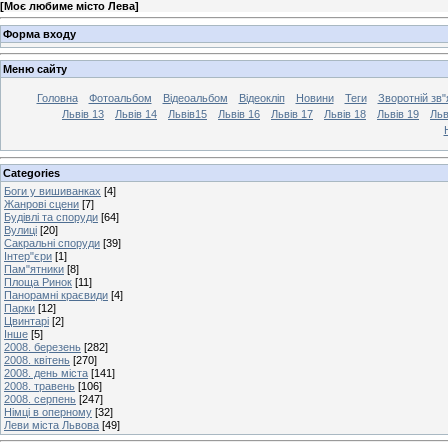
[
Моє любиме місто Лева
]
Форма входу
Меню сайту
Головна
Фотоальбом
Відеоальбом
Відеокліп
Новини
Теги
Зворотній зв"
Львів 13
Львів 14
Львів15
Львів 16
Львів 17
Львів 18
Львів 19
Льв
Categories
Боги у вишиванках
[4]
Жанрові сцени
[7]
Будівлі та споруди
[64]
Вулиці
[20]
Сакральні споруди
[39]
Інтер"єри
[1]
Пам"ятники
[8]
Площа Ринок
[11]
Панорамні краєвиди
[4]
Парки
[12]
Цвинтарі
[2]
Інше
[5]
2008. березень
[282]
2008. квітень
[270]
2008. день міста
[141]
2008. травень
[106]
2008. серпень
[247]
Німці в оперному
[32]
Леви міста Львова
[49]